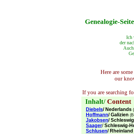
Re
Genealog
Ich
der nac
Auch 
Ge
Here are some
our kno
If you are searching f
Inhalt/
Content
Diebels
/ Nederlands
Hoffmann
/ Galizien
(B
Jakobsen
/ Schleswig
Saager
/
Schleswig-Ho
Schlusen
/ Rheinlan