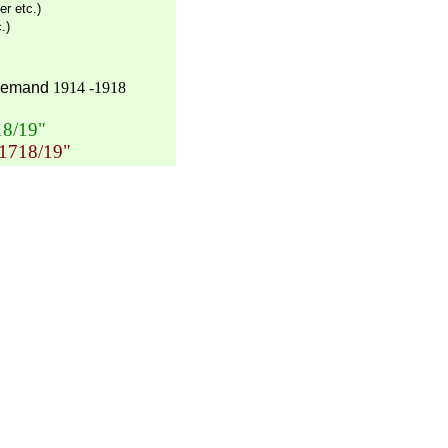
r etc.)
.)
llemand
1914 -1918
18/19"
n 1718/19"