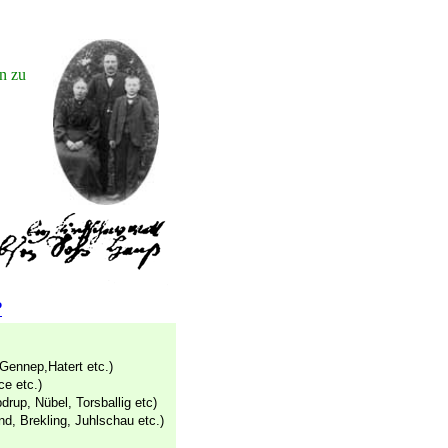
ien
n zu
?
t
Gennep,Hatert etc.)
ce etc.)
up, Nübel, Torsballig etc)
, Brekling, Juhlschau etc.)