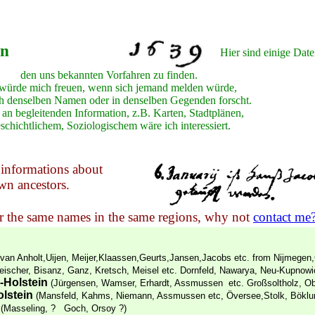
iner F. Schulz, Genealogie, genealogy, Ahnenforschung, Pommern, pomerania and galicia, Galiz
ie-Seiten
Hier sind einige Date
den uns bekannten Vorfahren zu finden.
 würde mich freuen, wenn sich jemand melden würde,
h denselben Namen oder in denselben Gegenden forscht.
an begleitenden Information, z.B. Karten, Stadtplänen,
schichtlichem, Soziologischem wäre ich interessiert.
 informations about
wn ancestors.
or the same names in the same regions, why not
contact me
(van Anholt,Uijen, Meijer,Klaassen,Geurts,Jansen,Jacobs etc. from Nijmegen,
eischer, Bisanz, Ganz, Kretsch, Meisel etc. Dornfeld, Nawarya, Neu-Kupnowi
-Holstein
(Jürgensen, Wamser, Erhardt, Assmussen etc. Großsoltholz, Obdr
lstein
(Mansfeld, Kahms, Niemann, Assmussen etc, Översee,Stolk, Böklund
d
(Masseling, ? Goch, Orsoy ?)