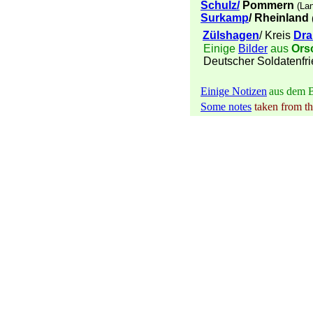
Schulz/
Pommern
(La
Surkamp
/ Rheinland
Zülshagen
/ Kreis
Dr
Einige
Bilder
aus
Ors
Deutscher Soldatenfri
Einige Notizen
aus dem 
Some notes
taken from t