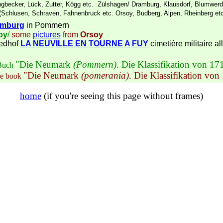
ngbecker, Lück, Zutter, Kögg etc. Zülshagen/ Dramburg, Klausdorf, Blumwerde
(Schlusen, Schraven, Fahnenbruck etc. Orsoy, Budberg, Alpen, Rheinberg etc
amburg
in Pommern
oy
/
some
pictures
from
Orsoy
edhof
LA NEUVILLE EN TOURNE A FUY
cimetière militaire a
"Die Neumark
(Pommern)
. Die Klassifikation von 17
Buch
"Die Neumark
(pomerania)
. Die Klassifikation vo
he book
home
(if you're seeing this page without frames)